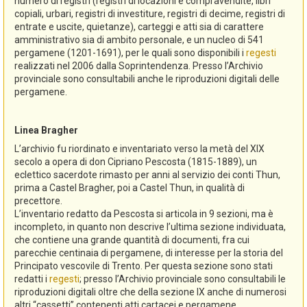
numero di registri (registri di locazioni e compravendite, libri
copiali, urbari, registri di investiture, registri di decime, registri di
entrate e uscite, quietanze), carteggi e atti sia di carattere
amministrativo sia di ambito personale, e un nucleo di 541
pergamene (1201-1691), per le quali sono disponibili i
regesti
realizzati nel 2006 dalla Soprintendenza. Presso l’Archivio
provinciale sono consultabili anche le riproduzioni digitali delle
pergamene.
Linea Bragher
L’archivio fu riordinato e inventariato verso la metà del XIX
secolo a opera di don Cipriano Pescosta (1815-1889), un
eclettico sacerdote rimasto per anni al servizio dei conti Thun,
prima a Castel Bragher, poi a Castel Thun, in qualità di
precettore.
L’inventario redatto da Pescosta si articola in 9 sezioni, ma è
incompleto, in quanto non descrive l’ultima sezione individuata,
che contiene una grande quantità di documenti, fra cui
parecchie centinaia di pergamene, di interesse per la storia del
Principato vescovile di Trento. Per questa sezione sono stati
redatti i
regesti
; presso l’Archivio provinciale sono consultabili le
riproduzioni digitali oltre che della sezione IX anche di numerosi
altri “cassetti” contenenti atti cartacei e pergamene.