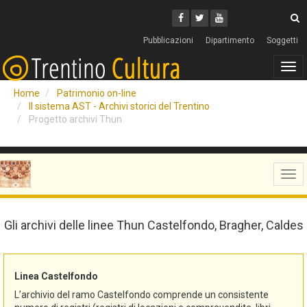
Cerca
Youtube
Facebook
Twitter
C
Pubblicazioni
Dipartimento
Soggetti
Tog
navi
Home
Patrimonio on-line
Il sistema AST - Archivi storici del Trentino
Progetto archivi Thun
Tog
navi
Gli archivi delle linee Thun Castelfondo, Bragher, Caldes
Linea Castelfondo
L’archivio del ramo Castelfondo comprende un consistente