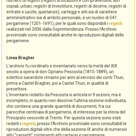
numero di registri (registri di locazioni e compravendite, libri
copiali, urbari, registri di investiture, registri di decime, registri di
entrate e uscite, quietanze), carteggi e atti sia di carattere
amministrativo sia di ambito personale, e un nucleo di 541
pergamene (1201-1691), per le quali sono disponibili i
regesti
realizzati nel 2006 dalla Soprintendenza. Presso l’Archivio
provinciale sono consultabili anche le riproduzioni digitali delle
pergamene.
Linea Bragher
L’archivio fu riordinato e inventariato verso la metà del XIX
secolo a opera di don Cipriano Pescosta (1815-1889), un
eclettico sacerdote rimasto per anni al servizio dei conti Thun,
prima a Castel Bragher, poi a Castel Thun, in qualità di
precettore.
L’inventario redatto da Pescosta si articola in 9 sezioni, ma è
incompleto, in quanto non descrive l’ultima sezione individuata,
che contiene una grande quantità di documenti, fra cui
parecchie centinaia di pergamene, di interesse per la storia del
Principato vescovile di Trento. Per questa sezione sono stati
redatti i
regesti
; presso l’Archivio provinciale sono consultabili le
riproduzioni digitali oltre che della sezione IX anche di numerosi
altri “cassetti” contenenti atti cartacei e pergamene.