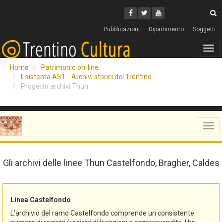
Cerca
Youtube
Facebook
Twitter
C
Pubblicazioni
Dipartimento
Soggetti
Tog
navi
Home
Patrimonio on-line
Il sistema AST - Archivi storici del Trentino
Progetto archivi Thun
Tog
navi
Gli archivi delle linee Thun Castelfondo, Bragher, Caldes
Linea Castelfondo
L’archivio del ramo Castelfondo comprende un consistente