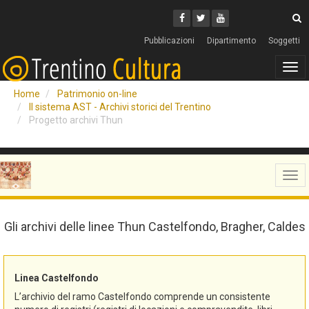
Cerca
Youtube
Facebook
Twitter
C
Pubblicazioni
Dipartimento
Soggetti
Tog
navi
Home
Patrimonio on-line
Il sistema AST - Archivi storici del Trentino
Progetto archivi Thun
Tog
navi
Gli archivi delle linee Thun Castelfondo, Bragher, Caldes
Linea Castelfondo
L’archivio del ramo Castelfondo comprende un consistente