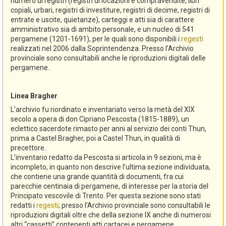
numero di registri (registri di locazioni e compravendite, libri
copiali, urbari, registri di investiture, registri di decime, registri di
entrate e uscite, quietanze), carteggi e atti sia di carattere
amministrativo sia di ambito personale, e un nucleo di 541
pergamene (1201-1691), per le quali sono disponibili i
regesti
realizzati nel 2006 dalla Soprintendenza. Presso l’Archivio
provinciale sono consultabili anche le riproduzioni digitali delle
pergamene.
Linea Bragher
L’archivio fu riordinato e inventariato verso la metà del XIX
secolo a opera di don Cipriano Pescosta (1815-1889), un
eclettico sacerdote rimasto per anni al servizio dei conti Thun,
prima a Castel Bragher, poi a Castel Thun, in qualità di
precettore.
L’inventario redatto da Pescosta si articola in 9 sezioni, ma è
incompleto, in quanto non descrive l’ultima sezione individuata,
che contiene una grande quantità di documenti, fra cui
parecchie centinaia di pergamene, di interesse per la storia del
Principato vescovile di Trento. Per questa sezione sono stati
redatti i
regesti
; presso l’Archivio provinciale sono consultabili le
riproduzioni digitali oltre che della sezione IX anche di numerosi
altri “cassetti” contenenti atti cartacei e pergamene.