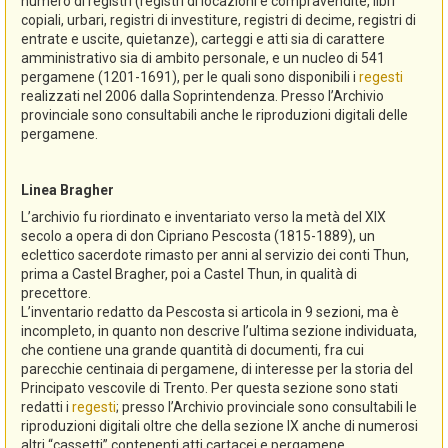
numero di registri (registri di locazioni e compravendite, libri
copiali, urbari, registri di investiture, registri di decime, registri di
entrate e uscite, quietanze), carteggi e atti sia di carattere
amministrativo sia di ambito personale, e un nucleo di 541
pergamene (1201-1691), per le quali sono disponibili i
regesti
realizzati nel 2006 dalla Soprintendenza. Presso l’Archivio
provinciale sono consultabili anche le riproduzioni digitali delle
pergamene.
Linea Bragher
L’archivio fu riordinato e inventariato verso la metà del XIX
secolo a opera di don Cipriano Pescosta (1815-1889), un
eclettico sacerdote rimasto per anni al servizio dei conti Thun,
prima a Castel Bragher, poi a Castel Thun, in qualità di
precettore.
L’inventario redatto da Pescosta si articola in 9 sezioni, ma è
incompleto, in quanto non descrive l’ultima sezione individuata,
che contiene una grande quantità di documenti, fra cui
parecchie centinaia di pergamene, di interesse per la storia del
Principato vescovile di Trento. Per questa sezione sono stati
redatti i
regesti
; presso l’Archivio provinciale sono consultabili le
riproduzioni digitali oltre che della sezione IX anche di numerosi
altri “cassetti” contenenti atti cartacei e pergamene.