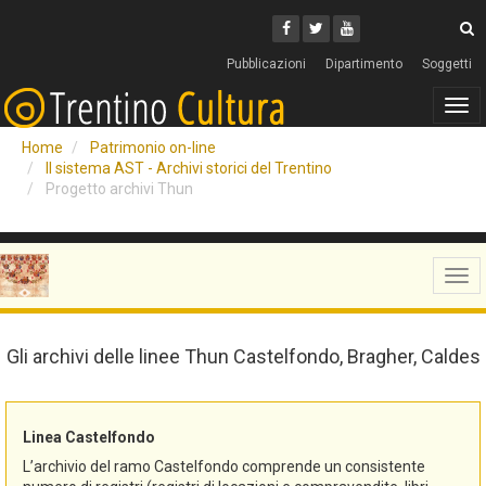
Cerca
Youtube
Facebook
Twitter
C
Pubblicazioni
Dipartimento
Soggetti
Tog
navi
Home
Patrimonio on-line
Il sistema AST - Archivi storici del Trentino
Progetto archivi Thun
Tog
navi
Gli archivi delle linee Thun Castelfondo, Bragher, Caldes
Linea Castelfondo
L’archivio del ramo Castelfondo comprende un consistente