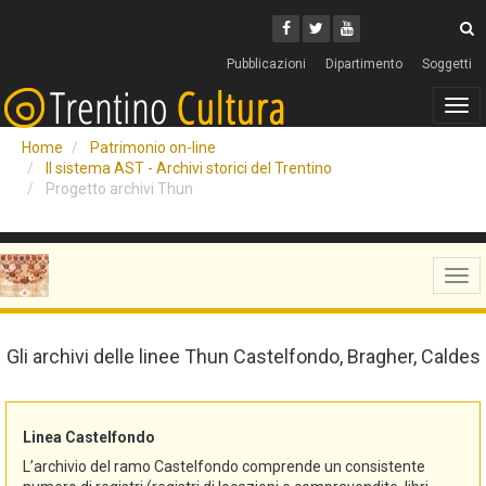
Cerca
Youtube
Facebook
Twitter
C
Pubblicazioni
Dipartimento
Soggetti
Tog
navi
Home
Patrimonio on-line
Il sistema AST - Archivi storici del Trentino
Progetto archivi Thun
Tog
navi
Gli archivi delle linee Thun Castelfondo, Bragher, Caldes
Linea Castelfondo
L’archivio del ramo Castelfondo comprende un consistente