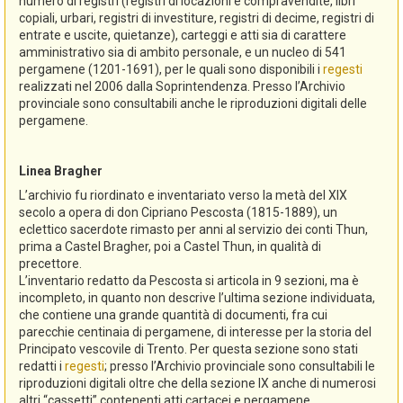
numero di registri (registri di locazioni e compravendite, libri
copiali, urbari, registri di investiture, registri di decime, registri di
entrate e uscite, quietanze), carteggi e atti sia di carattere
amministrativo sia di ambito personale, e un nucleo di 541
pergamene (1201-1691), per le quali sono disponibili i
regesti
realizzati nel 2006 dalla Soprintendenza. Presso l’Archivio
provinciale sono consultabili anche le riproduzioni digitali delle
pergamene.
Linea Bragher
L’archivio fu riordinato e inventariato verso la metà del XIX
secolo a opera di don Cipriano Pescosta (1815-1889), un
eclettico sacerdote rimasto per anni al servizio dei conti Thun,
prima a Castel Bragher, poi a Castel Thun, in qualità di
precettore.
L’inventario redatto da Pescosta si articola in 9 sezioni, ma è
incompleto, in quanto non descrive l’ultima sezione individuata,
che contiene una grande quantità di documenti, fra cui
parecchie centinaia di pergamene, di interesse per la storia del
Principato vescovile di Trento. Per questa sezione sono stati
redatti i
regesti
; presso l’Archivio provinciale sono consultabili le
riproduzioni digitali oltre che della sezione IX anche di numerosi
altri “cassetti” contenenti atti cartacei e pergamene.