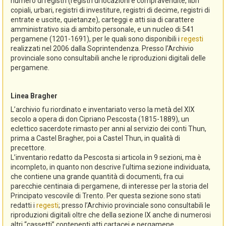
numero di registri (registri di locazioni e compravendite, libri
copiali, urbari, registri di investiture, registri di decime, registri di
entrate e uscite, quietanze), carteggi e atti sia di carattere
amministrativo sia di ambito personale, e un nucleo di 541
pergamene (1201-1691), per le quali sono disponibili i
regesti
realizzati nel 2006 dalla Soprintendenza. Presso l’Archivio
provinciale sono consultabili anche le riproduzioni digitali delle
pergamene.
Linea Bragher
L’archivio fu riordinato e inventariato verso la metà del XIX
secolo a opera di don Cipriano Pescosta (1815-1889), un
eclettico sacerdote rimasto per anni al servizio dei conti Thun,
prima a Castel Bragher, poi a Castel Thun, in qualità di
precettore.
L’inventario redatto da Pescosta si articola in 9 sezioni, ma è
incompleto, in quanto non descrive l’ultima sezione individuata,
che contiene una grande quantità di documenti, fra cui
parecchie centinaia di pergamene, di interesse per la storia del
Principato vescovile di Trento. Per questa sezione sono stati
redatti i
regesti
; presso l’Archivio provinciale sono consultabili le
riproduzioni digitali oltre che della sezione IX anche di numerosi
altri “cassetti” contenenti atti cartacei e pergamene.