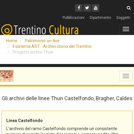
Cerca
Youtube
Facebook
Twitter
C
Pubblicazioni
Dipartimento
Soggetti
Tog
navi
Home
Patrimonio on-line
Il sistema AST - Archivi storici del Trentino
Progetto archivi Thun
Tog
navi
Gli archivi delle linee Thun Castelfondo, Bragher, Caldes
Linea Castelfondo
L’archivio del ramo Castelfondo comprende un consistente