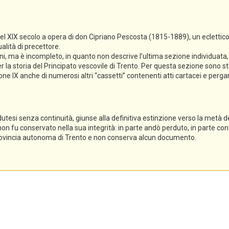
del XIX secolo a opera di don Cipriano Pescosta (1815-1889), un eclettico
alità di precettore.
ioni, ma è incompleto, in quanto non descrive l’ultima sezione individuat
 la storia del Principato vescovile di Trento. Per questa sezione sono sta
ezione IX anche di numerosi altri “cassetti” contenenti atti cartacei e per
dutesi senza continuità, giunse alla definitiva estinzione verso la metà del
 non fu conservato nella sua integrità: in parte andò perduto, in parte conf
 Provincia autonoma di Trento e non conserva alcun documento.