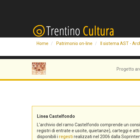
Home
Patrimonio on-line
Il sistema AST - Arch
Progetto ar
Linea Castelfondo
L’archivio del ramo Castelfondo comprende un consistent
registri di entrate e uscite, quietanze), carteggi e a
disponibili i
regesti
realizzati nel 2006 dalla Soprinten