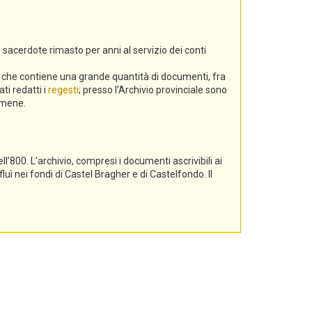
 sacerdote rimasto per anni al servizio dei conti
a, che contiene una grande quantità di documenti, fra
ti redatti i
regesti
; presso l’Archivio provinciale sono
gamene.
l’800. L’archivio, compresi i documenti ascrivibili ai
luì nei fondi di Castel Bragher e di Castelfondo. Il