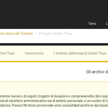
Temi
L
ivi storici del Trentino
Progetto archivi Thun
chivi Thun
Cenni storici
L’archivio della linea di Castel Thun
Gli archivi
e numero di registri (registri di locazioni e compravendite, libri copiali, 
tti sia di carattere amministrativo sia di ambito personale, e un nucleo 
denza. Presso l’Archivio provinciale sono consultabili anche le riproduzi