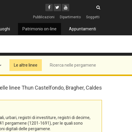
Cerca
Youtube
Facebook
Twitter
Cerca
Pubblicazioni
Dipartimento
Soggetti
uoghi
Patrimonio on-line
Appuntamenti
Le altre linee
Ricerca nelle pergamene
 delle linee Thun Castelfondo, Bragher, Caldes
urbari, registri di investiture, registri di decime,
di 541 pergamene (1201-1691), per le quali sono
oni digitali delle pergamene.