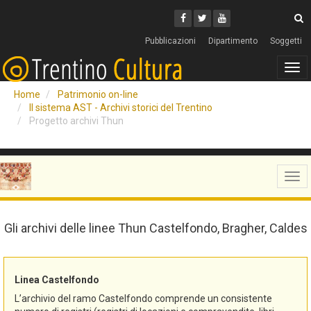
Cerca
Youtube
Facebook
Twitter
C
Pubblicazioni
Dipartimento
Soggetti
Tog
navi
Home
Patrimonio on-line
Il sistema AST - Archivi storici del Trentino
Progetto archivi Thun
Tog
navi
Gli archivi delle linee Thun Castelfondo, Bragher, Caldes
Linea Castelfondo
L’archivio del ramo Castelfondo comprende un consistente