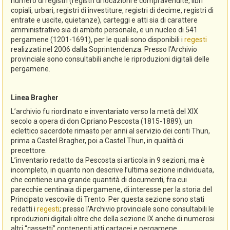
numero di registri (registri di locazioni e compravendite, libri
copiali, urbari, registri di investiture, registri di decime, registri di
entrate e uscite, quietanze), carteggi e atti sia di carattere
amministrativo sia di ambito personale, e un nucleo di 541
pergamene (1201-1691), per le quali sono disponibili i
regesti
realizzati nel 2006 dalla Soprintendenza. Presso l’Archivio
provinciale sono consultabili anche le riproduzioni digitali delle
pergamene.
Linea Bragher
L’archivio fu riordinato e inventariato verso la metà del XIX
secolo a opera di don Cipriano Pescosta (1815-1889), un
eclettico sacerdote rimasto per anni al servizio dei conti Thun,
prima a Castel Bragher, poi a Castel Thun, in qualità di
precettore.
L’inventario redatto da Pescosta si articola in 9 sezioni, ma è
incompleto, in quanto non descrive l’ultima sezione individuata,
che contiene una grande quantità di documenti, fra cui
parecchie centinaia di pergamene, di interesse per la storia del
Principato vescovile di Trento. Per questa sezione sono stati
redatti i
regesti
; presso l’Archivio provinciale sono consultabili le
riproduzioni digitali oltre che della sezione IX anche di numerosi
altri “cassetti” contenenti atti cartacei e pergamene.