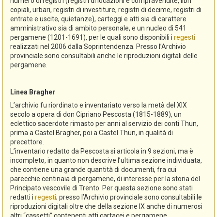
numero di registri (registri di locazioni e compravendite, libri
copiali, urbari, registri di investiture, registri di decime, registri di
entrate e uscite, quietanze), carteggi e atti sia di carattere
amministrativo sia di ambito personale, e un nucleo di 541
pergamene (1201-1691), per le quali sono disponibili i
regesti
realizzati nel 2006 dalla Soprintendenza. Presso l’Archivio
provinciale sono consultabili anche le riproduzioni digitali delle
pergamene.
Linea Bragher
L’archivio fu riordinato e inventariato verso la metà del XIX
secolo a opera di don Cipriano Pescosta (1815-1889), un
eclettico sacerdote rimasto per anni al servizio dei conti Thun,
prima a Castel Bragher, poi a Castel Thun, in qualità di
precettore.
L’inventario redatto da Pescosta si articola in 9 sezioni, ma è
incompleto, in quanto non descrive l’ultima sezione individuata,
che contiene una grande quantità di documenti, fra cui
parecchie centinaia di pergamene, di interesse per la storia del
Principato vescovile di Trento. Per questa sezione sono stati
redatti i
regesti
; presso l’Archivio provinciale sono consultabili le
riproduzioni digitali oltre che della sezione IX anche di numerosi
altri “cassetti” contenenti atti cartacei e pergamene.