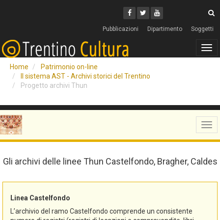
Cerca
Youtube
Facebook
Twitter
C
Pubblicazioni
Dipartimento
Soggetti
Tog
navi
Home
Patrimonio on-line
Il sistema AST - Archivi storici del Trentino
Progetto archivi Thun
Tog
navi
Gli archivi delle linee Thun Castelfondo, Bragher, Caldes
Linea Castelfondo
L’archivio del ramo Castelfondo comprende un consistente