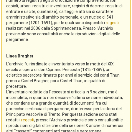
numero di registri (registri di locazioni e compravendite, libri
copiali, urbari, registri di investiture, registri di decime, registri di
entrate e uscite, quietanze), carteggi e atti sia di carattere
amministrativo sia di ambito personale, e un nucleo di 541
pergamene (1201-1691), per le quali sono disponibili i
regesti
realizzati nel 2006 dalla Soprintendenza. Presso l’Archivio
provinciale sono consultabili anche le riproduzioni digitali delle
pergamene.
Linea Bragher
L’archivio fu riordinato e inventariato verso la metà del XIX
secolo a opera di don Cipriano Pescosta (1815-1889), un
eclettico sacerdote rimasto per anni al servizio dei conti Thun,
prima a Castel Bragher, poi a Castel Thun, in qualità di
precettore.
L’inventario redatto da Pescosta si articola in 9 sezioni, ma è
incompleto, in quanto non descrive l’ultima sezione individuata,
che contiene una grande quantità di documenti, fra cui
parecchie centinaia di pergamene, di interesse per la storia del
Principato vescovile di Trento. Per questa sezione sono stati
redatti i
regesti
; presso l’Archivio provinciale sono consultabili le
riproduzioni digitali oltre che della sezione IX anche di numerosi
altri “cassetti” contenenti atti cartacei e pergamene.