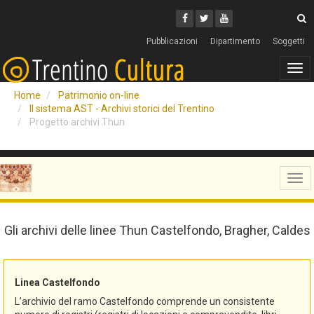
Cerca
Youtube
Facebook
Twitter
C
Pubblicazioni
Dipartimento
Soggetti
Tog
navi
Home
Patrimonio on-line
Il sistema AST - Archivi storici del Trentino
Progetto archivi Thun
Tog
navi
Gli archivi delle linee Thun Castelfondo, Bragher, Caldes
Linea Castelfondo
L’archivio del ramo Castelfondo comprende un consistente