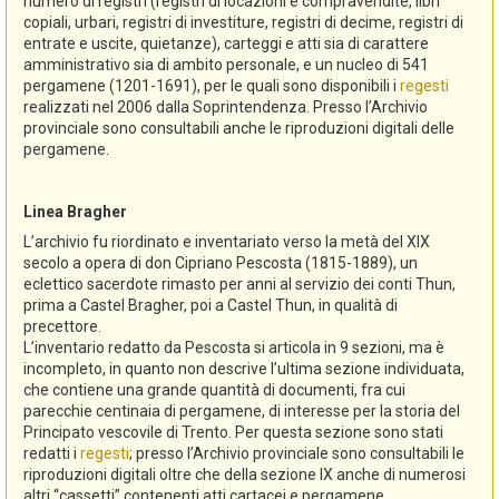
numero di registri (registri di locazioni e compravendite, libri
copiali, urbari, registri di investiture, registri di decime, registri di
entrate e uscite, quietanze), carteggi e atti sia di carattere
amministrativo sia di ambito personale, e un nucleo di 541
pergamene (1201-1691), per le quali sono disponibili i
regesti
realizzati nel 2006 dalla Soprintendenza. Presso l’Archivio
provinciale sono consultabili anche le riproduzioni digitali delle
pergamene.
Linea Bragher
L’archivio fu riordinato e inventariato verso la metà del XIX
secolo a opera di don Cipriano Pescosta (1815-1889), un
eclettico sacerdote rimasto per anni al servizio dei conti Thun,
prima a Castel Bragher, poi a Castel Thun, in qualità di
precettore.
L’inventario redatto da Pescosta si articola in 9 sezioni, ma è
incompleto, in quanto non descrive l’ultima sezione individuata,
che contiene una grande quantità di documenti, fra cui
parecchie centinaia di pergamene, di interesse per la storia del
Principato vescovile di Trento. Per questa sezione sono stati
redatti i
regesti
; presso l’Archivio provinciale sono consultabili le
riproduzioni digitali oltre che della sezione IX anche di numerosi
altri “cassetti” contenenti atti cartacei e pergamene.