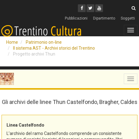
Cerca
Youtube
Facebook
Twitter
C
Pubblicazioni
Dipartimento
Soggetti
Tog
navi
Home
Patrimonio on-line
Il sistema AST - Archivi storici del Trentino
Progetto archivi Thun
Tog
navi
Gli archivi delle linee Thun Castelfondo, Bragher, Caldes
Linea Castelfondo
L’archivio del ramo Castelfondo comprende un consistente