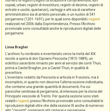
numero di registri (registri di locazioni e compravendite, libri
copiali, urbari, registri di investiture, registri di decime, registri di
entrate e uscite, quietanze), carteggi e atti sia di carattere
amministrativo sia di ambito personale, e un nucleo di 541
pergamene (1201-1691), per le quali sono disponibili i
regesti
realizzati nel 2006 dalla Soprintendenza. Presso l’Archivio
provinciale sono consultabili anche le riproduzioni digitali delle
pergamene.
Linea Bragher
L’archivio fu riordinato e inventariato verso la metà del XIX
secolo a opera di don Cipriano Pescosta (1815-1889), un
eclettico sacerdote rimasto per anni al servizio dei conti Thun,
prima a Castel Bragher, poi a Castel Thun, in qualità di
precettore.
L’inventario redatto da Pescosta si articola in 9 sezioni, ma è
incompleto, in quanto non descrive l’ultima sezione individuata,
che contiene una grande quantità di documenti, fra cui
parecchie centinaia di pergamene, di interesse per la storia del
Principato vescovile di Trento. Per questa sezione sono stati
redatti i
regesti
; presso l’Archivio provinciale sono consultabili le
riproduzioni digitali oltre che della sezione IX anche di numerosi
altri “cassetti” contenenti atti cartacei e pergamene.