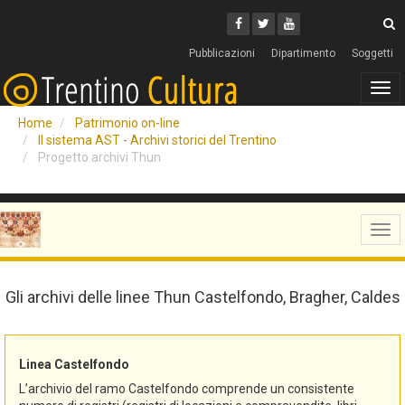
Cerca
Youtube
Facebook
Twitter
C
Pubblicazioni
Dipartimento
Soggetti
Tog
navi
Home
Patrimonio on-line
Il sistema AST - Archivi storici del Trentino
Progetto archivi Thun
Tog
navi
Gli archivi delle linee Thun Castelfondo, Bragher, Caldes
Linea Castelfondo
L’archivio del ramo Castelfondo comprende un consistente