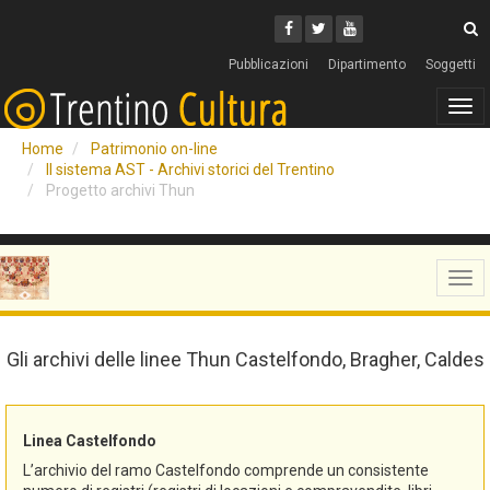
Cerca
Youtube
Facebook
Twitter
C
Pubblicazioni
Dipartimento
Soggetti
Tog
navi
Home
Patrimonio on-line
Il sistema AST - Archivi storici del Trentino
Progetto archivi Thun
Tog
navi
Gli archivi delle linee Thun Castelfondo, Bragher, Caldes
Linea Castelfondo
L’archivio del ramo Castelfondo comprende un consistente