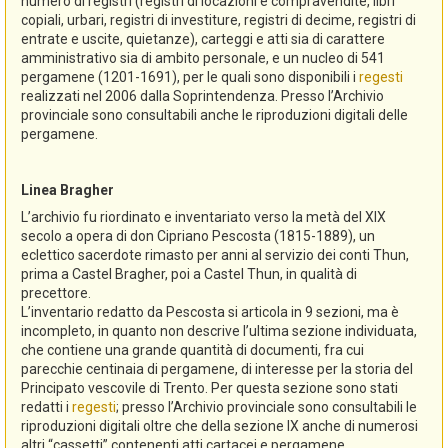
numero di registri (registri di locazioni e compravendite, libri
copiali, urbari, registri di investiture, registri di decime, registri di
entrate e uscite, quietanze), carteggi e atti sia di carattere
amministrativo sia di ambito personale, e un nucleo di 541
pergamene (1201-1691), per le quali sono disponibili i
regesti
realizzati nel 2006 dalla Soprintendenza. Presso l’Archivio
provinciale sono consultabili anche le riproduzioni digitali delle
pergamene.
Linea Bragher
L’archivio fu riordinato e inventariato verso la metà del XIX
secolo a opera di don Cipriano Pescosta (1815-1889), un
eclettico sacerdote rimasto per anni al servizio dei conti Thun,
prima a Castel Bragher, poi a Castel Thun, in qualità di
precettore.
L’inventario redatto da Pescosta si articola in 9 sezioni, ma è
incompleto, in quanto non descrive l’ultima sezione individuata,
che contiene una grande quantità di documenti, fra cui
parecchie centinaia di pergamene, di interesse per la storia del
Principato vescovile di Trento. Per questa sezione sono stati
redatti i
regesti
; presso l’Archivio provinciale sono consultabili le
riproduzioni digitali oltre che della sezione IX anche di numerosi
altri “cassetti” contenenti atti cartacei e pergamene.