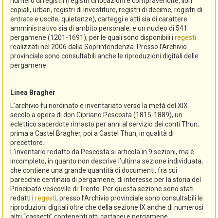
numero di registri (registri di locazioni e compravendite, libri
copiali, urbari, registri di investiture, registri di decime, registri di
entrate e uscite, quietanze), carteggi e atti sia di carattere
amministrativo sia di ambito personale, e un nucleo di 541
pergamene (1201-1691), per le quali sono disponibili i
regesti
realizzati nel 2006 dalla Soprintendenza. Presso l’Archivio
provinciale sono consultabili anche le riproduzioni digitali delle
pergamene.
Linea Bragher
L’archivio fu riordinato e inventariato verso la metà del XIX
secolo a opera di don Cipriano Pescosta (1815-1889), un
eclettico sacerdote rimasto per anni al servizio dei conti Thun,
prima a Castel Bragher, poi a Castel Thun, in qualità di
precettore.
L’inventario redatto da Pescosta si articola in 9 sezioni, ma è
incompleto, in quanto non descrive l’ultima sezione individuata,
che contiene una grande quantità di documenti, fra cui
parecchie centinaia di pergamene, di interesse per la storia del
Principato vescovile di Trento. Per questa sezione sono stati
redatti i
regesti
; presso l’Archivio provinciale sono consultabili le
riproduzioni digitali oltre che della sezione IX anche di numerosi
altri “cassetti” contenenti atti cartacei e pergamene.