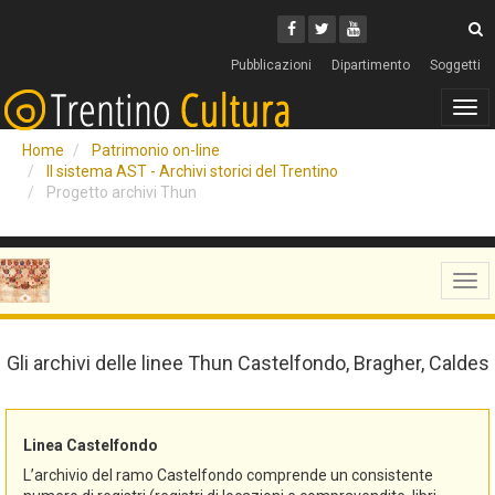
Cerca
Youtube
Facebook
Twitter
C
Pubblicazioni
Dipartimento
Soggetti
Tog
navi
Home
Patrimonio on-line
Il sistema AST - Archivi storici del Trentino
Progetto archivi Thun
Tog
navi
Gli archivi delle linee Thun Castelfondo, Bragher, Caldes
Linea Castelfondo
L’archivio del ramo Castelfondo comprende un consistente