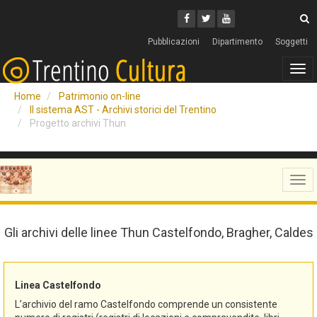
Cerca
Youtube
Facebook
Twitter
C
Pubblicazioni
Dipartimento
Soggetti
Tog
navi
Home
Patrimonio on-line
Il sistema AST - Archivi storici del Trentino
Progetto archivi Thun
Tog
navi
Gli archivi delle linee Thun Castelfondo, Bragher, Caldes
Linea Castelfondo
L’archivio del ramo Castelfondo comprende un consistente