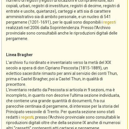
numero di registri (registri di locazioni e compravendite, libri
copiali, urbari, registri di investiture, registri di decime, registri di
entrate e uscite, quietanze), carteggi e atti sia di carattere
amministrativo sia di ambito personale, e un nucleo di 541
pergamene (1201-1691), per le quali sono disponibili i
regesti
realizzati nel 2006 dalla Soprintendenza. Presso l’Archivio
provinciale sono consultabili anche le riproduzioni digitali delle
pergamene.
Linea Bragher
L’archivio fu riordinato e inventariato verso la metà del XIX
secolo a opera di don Cipriano Pescosta (1815-1889), un
eclettico sacerdote rimasto per anni al servizio dei conti Thun,
prima a Castel Bragher, poi a Castel Thun, in qualità di
precettore.
L’inventario redatto da Pescosta si articola in 9 sezioni, ma è
incompleto, in quanto non descrive l’ultima sezione individuata,
che contiene una grande quantità di documenti, fra cui
parecchie centinaia di pergamene, di interesse per la storia del
Principato vescovile di Trento. Per questa sezione sono stati
redatti i
regesti
; presso l’Archivio provinciale sono consultabili le
riproduzioni digitali oltre che della sezione IX anche di numerosi
altri “cassetti” contenenti atti cartacei e pergamene.