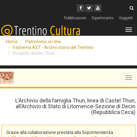
Cerca
Youtube
Facebook
Twitter
C
Pubblicazioni
Dipartimento
Soggetti
Tog
navi
Home
Patrimonio on-line
Il sistema AST - Archivi storici del Trentino
Progetto archivi Thun
Tog
navi
L’Archivio della famiglia Thun, linea di Castel Thun,
all’Archivio di Stato di Litomerice-Sezione di Decin
(Repubblica Ceca)
Grazie alla collaborazione prestata alla Soprintendenza