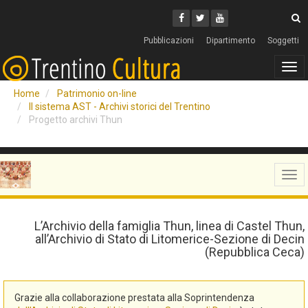
Cerca
Youtube
Facebook
Twitter
C
Pubblicazioni
Dipartimento
Soggetti
Tog
navi
Home
Patrimonio on-line
Il sistema AST - Archivi storici del Trentino
Progetto archivi Thun
Tog
navi
L’Archivio della famiglia Thun, linea di Castel Thun,
all’Archivio di Stato di Litomerice-Sezione di Decin
(Repubblica Ceca)
Grazie alla collaborazione prestata alla Soprintendenza