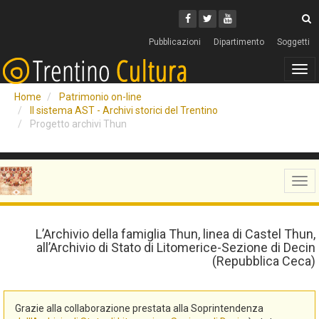
Cerca
Youtube
Facebook
Twitter
C
Pubblicazioni
Dipartimento
Soggetti
Tog
navi
Home
Patrimonio on-line
Il sistema AST - Archivi storici del Trentino
Progetto archivi Thun
Tog
navi
L’Archivio della famiglia Thun, linea di Castel Thun,
all’Archivio di Stato di Litomerice-Sezione di Decin
(Repubblica Ceca)
Grazie alla collaborazione prestata alla Soprintendenza