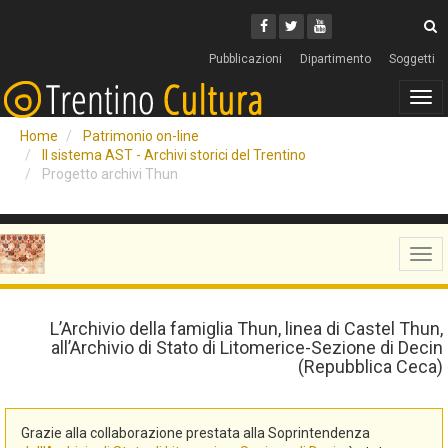
Cerca
Youtube
Facebook
Twitter
C
Pubblicazioni
Dipartimento
Soggetti
Tog
navi
Home
Patrimonio on-line
Il sistema AST - Archivi storici del Trentino
Progetto archivi Thun
Tog
navi
L’Archivio della famiglia Thun, linea di Castel Thun,
all’Archivio di Stato di Litomerice-Sezione di Decin
(Repubblica Ceca)
Grazie alla collaborazione prestata alla Soprintendenza