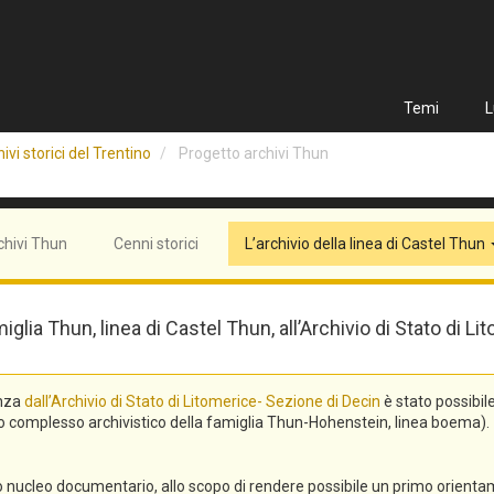
Temi
L
ivi storici del Trentino
Progetto archivi Thun
chivi Thun
Cenni storici
L’archivio della linea di Castel Thun
miglia Thun, linea di Castel Thun, all’Archivio di Stato di
enza
dall’Archivio di Stato di Litomerice- Sezione di Decin
è stato possibil
asto complesso archivistico della famiglia Thun-Hohenstein, linea boema).
ro nucleo documentario, allo scopo di rendere possibile un primo orienta