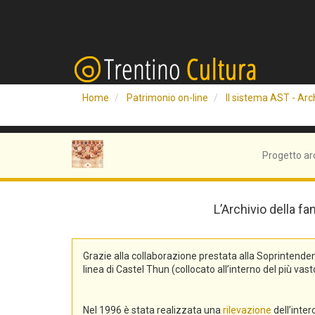
Home
Patrimonio on-line
Il sistema AST - Arch
Progetto ar
L’Archivio della fa
Grazie alla collaborazione prestata alla Soprintend
linea di Castel Thun (collocato all’interno del più v
Nel 1996 è stata realizzata una
rilevazione
dell’inte