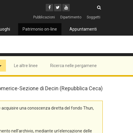
Cerca
Youtube
Facebook
Twitter
Cerca
Pubblicazioni
Dipartimento
Soggetti
uoghi
Patrimonio on-line
Appuntamenti
Le altre linee
Ricerca nelle pergamene
 Litomerice-Sezione di Decin (Repubblica Ceca)
e acquisire una conoscenza diretta del fondo Thun,
mento nell’archivio, mediante un’elencazione delle