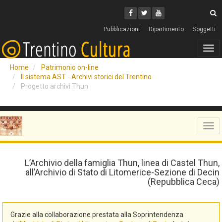
Cerca
Youtube
Facebook
Twitter
C
Pubblicazioni
Dipartimento
Soggetti
Tog
navi
Home
Patrimonio on-line
Il sistema AST - Archivi storici del Trentino
Progetto archivi Thun
Tog
navi
L’Archivio della famiglia Thun, linea di Castel Thun,
all’Archivio di Stato di Litomerice-Sezione di Decin
(Repubblica Ceca)
Grazie alla collaborazione prestata alla Soprintendenza