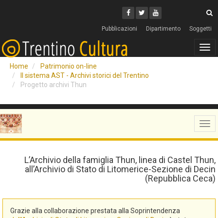
Cerca
Youtube
Facebook
Twitter
C
Pubblicazioni
Dipartimento
Soggetti
Tog
navi
Home
Patrimonio on-line
Il sistema AST - Archivi storici del Trentino
Progetto archivi Thun
Tog
navi
L’Archivio della famiglia Thun, linea di Castel Thun,
all’Archivio di Stato di Litomerice-Sezione di Decin
(Repubblica Ceca)
Grazie alla collaborazione prestata alla Soprintendenza