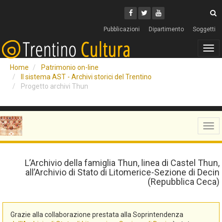
Cerca
Youtube
Facebook
Twitter
C
Pubblicazioni
Dipartimento
Soggetti
Tog
navi
Home
Patrimonio on-line
Il sistema AST - Archivi storici del Trentino
Progetto archivi Thun
Tog
navi
L’Archivio della famiglia Thun, linea di Castel Thun,
all’Archivio di Stato di Litomerice-Sezione di Decin
(Repubblica Ceca)
Grazie alla collaborazione prestata alla Soprintendenza