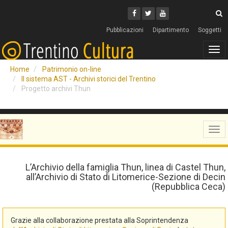
Cerca
Youtube
Facebook
Twitter
C
Pubblicazioni
Dipartimento
Soggetti
Tog
navi
Home
Patrimonio on-line
Il sistema AST - Archivi storici del Trentino
Progetto archivi Thun
Tog
navi
L’Archivio della famiglia Thun, linea di Castel Thun,
all’Archivio di Stato di Litomerice-Sezione di Decin
(Repubblica Ceca)
Grazie alla collaborazione prestata alla Soprintendenza