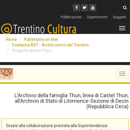
Cerca
Youtube
Facebook
Twitter
C
Pubblicazioni
Dipartimento
Soggetti
Tog
navi
Home
Patrimonio on-line
Il sistema AST - Archivi storici del Trentino
Progetto archivi Thun
Tog
navi
L’Archivio della famiglia Thun, linea di Castel Thun,
all’Archivio di Stato di Litomerice-Sezione di Decin
(Repubblica Ceca)
Grazie alla collaborazione prestata alla Soprintendenza