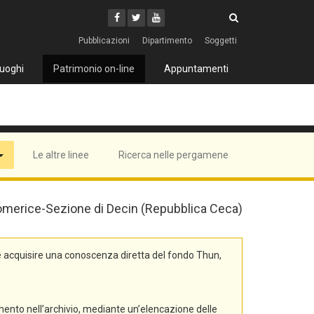
Cerca
Youtube
Facebook
Twitter
Cerca
Pubblicazioni
Dipartimento
Soggetti
uoghi
Patrimonio on-line
Appuntamenti
Le altre linee
Ricerca nelle pergamene
 Litomerice-Sezione di Decin (Repubblica Ceca)
e acquisire una conoscenza diretta del fondo Thun,
mento nell’archivio, mediante un’elencazione delle