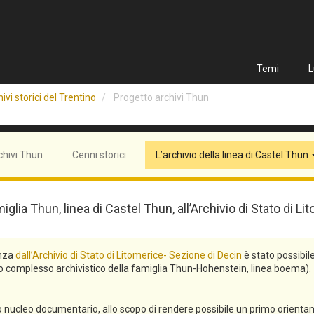
Temi
L
ivi storici del Trentino
Progetto archivi Thun
chivi Thun
Cenni storici
L’archivio della linea di Castel Thun
miglia Thun, linea di Castel Thun, all’Archivio di Stato di
enza
dall’Archivio di Stato di Litomerice- Sezione di Decin
è stato possibil
asto complesso archivistico della famiglia Thun-Hohenstein, linea boema).
ro nucleo documentario, allo scopo di rendere possibile un primo orienta