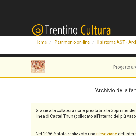
Home
Patrimonio on-line
Il sistema AST - Arch
Progetto ar
L’Archivio della fa
Grazie alla collaborazione prestata alla Soprintend
linea di Castel Thun (collocato all’interno del più v
Nel 1996 è stata realizzata una
rilevazione
dell’inte