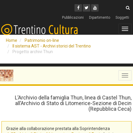
Cerca
Youtube
Facebook
Twitter
C
Pubblicazioni
Dipartimento
Soggetti
Tog
navi
Home
Patrimonio on-line
Il sistema AST - Archivi storici del Trentino
Progetto archivi Thun
Tog
navi
L’Archivio della famiglia Thun, linea di Castel Thun,
all’Archivio di Stato di Litomerice-Sezione di Decin
(Repubblica Ceca)
Grazie alla collaborazione prestata alla Soprintendenza