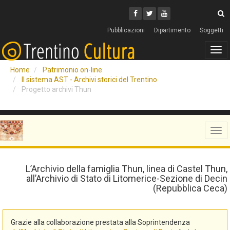
Cerca
Youtube
Facebook
Twitter
C
Pubblicazioni
Dipartimento
Soggetti
Tog
navi
Home
Patrimonio on-line
Il sistema AST - Archivi storici del Trentino
Progetto archivi Thun
Tog
navi
L’Archivio della famiglia Thun, linea di Castel Thun,
all’Archivio di Stato di Litomerice-Sezione di Decin
(Repubblica Ceca)
Grazie alla collaborazione prestata alla Soprintendenza