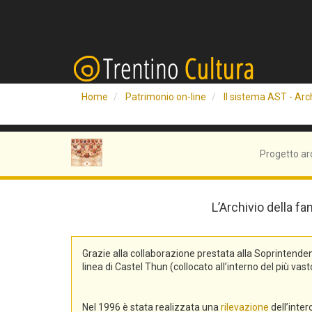
Home
Patrimonio on-line
Il sistema AST - Arch
Progetto ar
L’Archivio della fa
Grazie alla collaborazione prestata alla Soprintend
linea di Castel Thun (collocato all’interno del più v
Nel 1996 è stata realizzata una
rilevazione
dell’inte