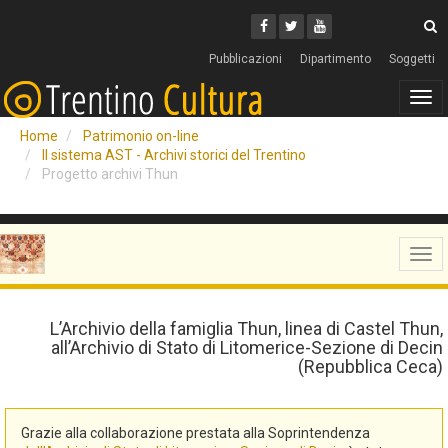
Cerca
Youtube
Facebook
Twitter
C
Pubblicazioni
Dipartimento
Soggetti
Tog
navi
Home
Patrimonio on-line
Il sistema AST - Archivi storici del Trentino
Progetto archivi Thun
Tog
navi
L’Archivio della famiglia Thun, linea di Castel Thun,
all’Archivio di Stato di Litomerice-Sezione di Decin
(Repubblica Ceca)
Grazie alla collaborazione prestata alla Soprintendenza