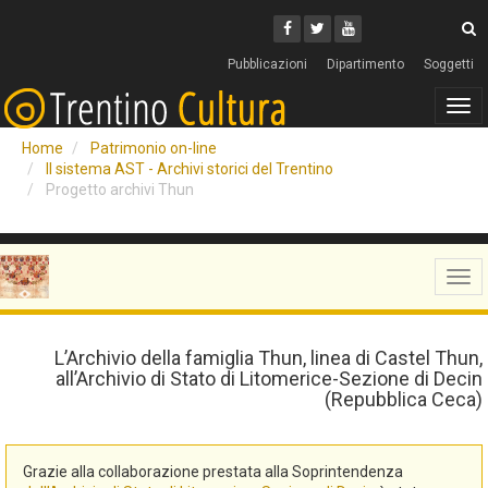
Cerca
Youtube
Facebook
Twitter
C
Pubblicazioni
Dipartimento
Soggetti
Tog
navi
Home
Patrimonio on-line
Il sistema AST - Archivi storici del Trentino
Progetto archivi Thun
Tog
navi
L’Archivio della famiglia Thun, linea di Castel Thun,
all’Archivio di Stato di Litomerice-Sezione di Decin
(Repubblica Ceca)
Grazie alla collaborazione prestata alla Soprintendenza