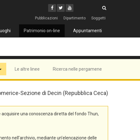
Cerca
Youtube
Facebook
Twitter
Cerca
Pubblicazioni
Dipartimento
Soggetti
uoghi
Patrimonio on-line
Appuntamenti
Le altre linee
Ricerca nelle pergamene
 Litomerice-Sezione di Decin (Repubblica Ceca)
e acquisire una conoscenza diretta del fondo Thun,
mento nell’archivio, mediante un’elencazione delle