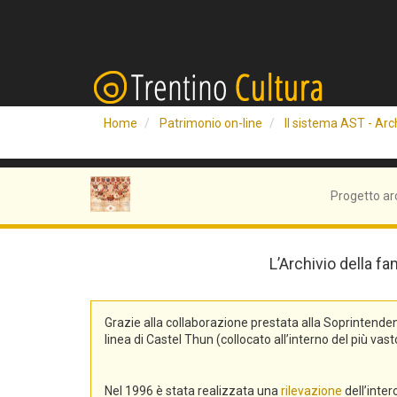
Home
Patrimonio on-line
Il sistema AST - Arch
Progetto ar
L’Archivio della fa
Grazie alla collaborazione prestata alla Soprintend
linea di Castel Thun (collocato all’interno del più v
Nel 1996 è stata realizzata una
rilevazione
dell’inte