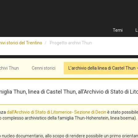
Temi
L
ivi storici del Trentino
Progetto archivi Thun
chivi Thun
Cenni storici
L’archivio della linea di Castel Thun
miglia Thun, linea di Castel Thun, all’Archivio di Stato di
enza
dall’Archivio di Stato di Litomerice- Sezione di Decin
è stato possibil
asto complesso archivistico della famiglia Thun-Hohenstein, linea boema).
ro nucleo documentario, allo scopo di rendere possibile un primo orienta