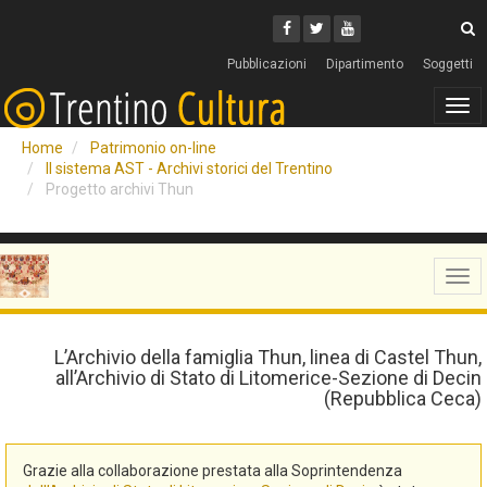
Cerca
Youtube
Facebook
Twitter
C
Pubblicazioni
Dipartimento
Soggetti
Tog
navi
Home
Patrimonio on-line
Il sistema AST - Archivi storici del Trentino
Progetto archivi Thun
Tog
navi
L’Archivio della famiglia Thun, linea di Castel Thun,
all’Archivio di Stato di Litomerice-Sezione di Decin
(Repubblica Ceca)
Grazie alla collaborazione prestata alla Soprintendenza