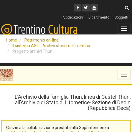
Cerca
Youtube
Facebook
Twitter
C
Pubblicazioni
Dipartimento
Soggetti
Tog
navi
Home
Patrimonio on-line
Il sistema AST - Archivi storici del Trentino
Progetto archivi Thun
Tog
navi
L’Archivio della famiglia Thun, linea di Castel Thun,
all’Archivio di Stato di Litomerice-Sezione di Decin
(Repubblica Ceca)
Grazie alla collaborazione prestata alla Soprintendenza