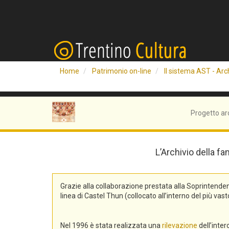
Home
Patrimonio on-line
Il sistema AST - Arch
Progetto ar
L’Archivio della fa
Grazie alla collaborazione prestata alla Soprintend
linea di Castel Thun (collocato all’interno del più v
Nel 1996 è stata realizzata una
rilevazione
dell’inte