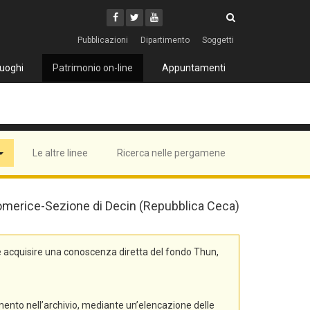
Cerca
Youtube
Facebook
Twitter
Cerca
Pubblicazioni
Dipartimento
Soggetti
uoghi
Patrimonio on-line
Appuntamenti
Le altre linee
Ricerca nelle pergamene
 Litomerice-Sezione di Decin (Repubblica Ceca)
e acquisire una conoscenza diretta del fondo Thun,
mento nell’archivio, mediante un’elencazione delle