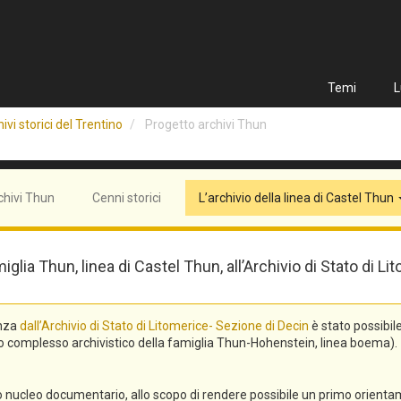
Temi
L
ivi storici del Trentino
Progetto archivi Thun
chivi Thun
Cenni storici
L’archivio della linea di Castel Thun
miglia Thun, linea di Castel Thun, all’Archivio di Stato di
enza
dall’Archivio di Stato di Litomerice- Sezione di Decin
è stato possibil
asto complesso archivistico della famiglia Thun-Hohenstein, linea boema).
ro nucleo documentario, allo scopo di rendere possibile un primo orienta