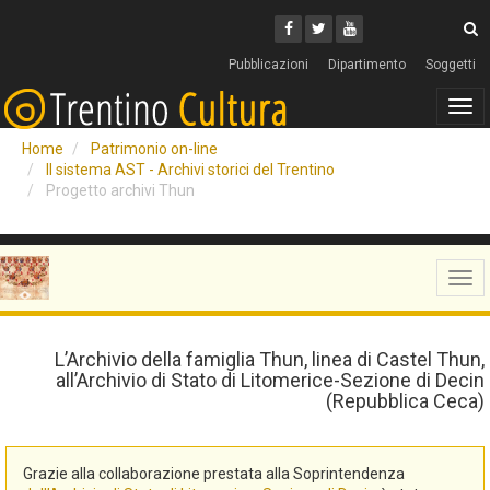
Cerca
Youtube
Facebook
Twitter
C
Pubblicazioni
Dipartimento
Soggetti
Tog
navi
Home
Patrimonio on-line
Il sistema AST - Archivi storici del Trentino
Progetto archivi Thun
Tog
navi
L’Archivio della famiglia Thun, linea di Castel Thun,
all’Archivio di Stato di Litomerice-Sezione di Decin
(Repubblica Ceca)
Grazie alla collaborazione prestata alla Soprintendenza