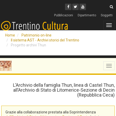
Cerca
Youtube
Facebook
Twitter
C
Pubblicazioni
Dipartimento
Soggetti
Tog
navi
Home
Patrimonio on-line
Il sistema AST - Archivi storici del Trentino
Progetto archivi Thun
Tog
navi
L’Archivio della famiglia Thun, linea di Castel Thun,
all’Archivio di Stato di Litomerice-Sezione di Decin
(Repubblica Ceca)
Grazie alla collaborazione prestata alla Soprintendenza