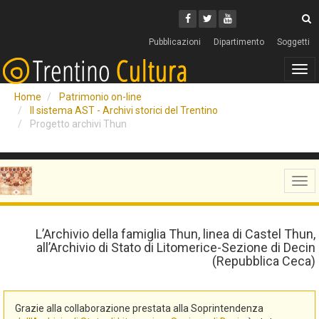
Cerca
Youtube
Facebook
Twitter
C
Pubblicazioni
Dipartimento
Soggetti
Tog
navi
Home
Patrimonio on-line
Il sistema AST - Archivi storici del Trentino
Progetto archivi Thun
Tog
navi
L’Archivio della famiglia Thun, linea di Castel Thun,
all’Archivio di Stato di Litomerice-Sezione di Decin
(Repubblica Ceca)
Grazie alla collaborazione prestata alla Soprintendenza