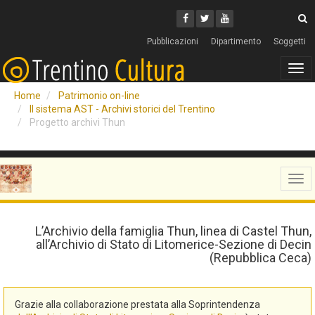
Cerca
Youtube
Facebook
Twitter
C
Pubblicazioni
Dipartimento
Soggetti
Tog
navi
Home
Patrimonio on-line
Il sistema AST - Archivi storici del Trentino
Progetto archivi Thun
Tog
navi
L’Archivio della famiglia Thun, linea di Castel Thun,
all’Archivio di Stato di Litomerice-Sezione di Decin
(Repubblica Ceca)
Grazie alla collaborazione prestata alla Soprintendenza