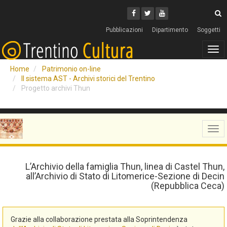
Cerca
Youtube
Facebook
Twitter
C
Pubblicazioni
Dipartimento
Soggetti
Tog
navi
Home
Patrimonio on-line
Il sistema AST - Archivi storici del Trentino
Progetto archivi Thun
Tog
navi
L’Archivio della famiglia Thun, linea di Castel Thun,
all’Archivio di Stato di Litomerice-Sezione di Decin
(Repubblica Ceca)
Grazie alla collaborazione prestata alla Soprintendenza