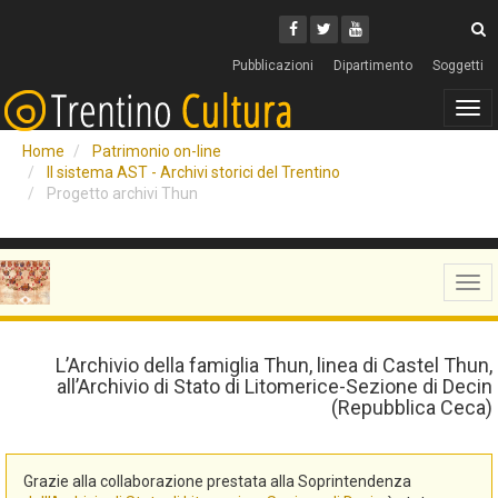
Cerca
Youtube
Facebook
Twitter
C
Pubblicazioni
Dipartimento
Soggetti
Tog
navi
Home
Patrimonio on-line
Il sistema AST - Archivi storici del Trentino
Progetto archivi Thun
Tog
navi
L’Archivio della famiglia Thun, linea di Castel Thun,
all’Archivio di Stato di Litomerice-Sezione di Decin
(Repubblica Ceca)
Grazie alla collaborazione prestata alla Soprintendenza