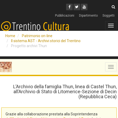
Cerca
Youtube
Facebook
Twitter
C
Pubblicazioni
Dipartimento
Soggetti
Tog
navi
Home
Patrimonio on-line
Il sistema AST - Archivi storici del Trentino
Progetto archivi Thun
Tog
navi
L’Archivio della famiglia Thun, linea di Castel Thun,
all’Archivio di Stato di Litomerice-Sezione di Decin
(Repubblica Ceca)
Grazie alla collaborazione prestata alla Soprintendenza