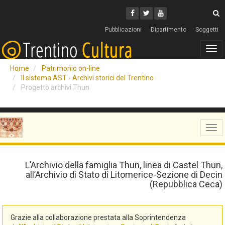
Cerca
Youtube
Facebook
Twitter
C
Pubblicazioni
Dipartimento
Soggetti
Tog
navi
Home
Patrimonio on-line
Il sistema AST - Archivi storici del Trentino
Progetto archivi Thun
Tog
navi
L’Archivio della famiglia Thun, linea di Castel Thun,
all’Archivio di Stato di Litomerice-Sezione di Decin
(Repubblica Ceca)
Grazie alla collaborazione prestata alla Soprintendenza