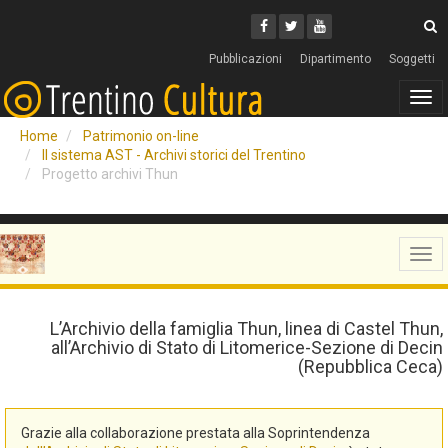
Cerca
Youtube
Facebook
Twitter
C
Pubblicazioni
Dipartimento
Soggetti
Tog
navi
Home
Patrimonio on-line
Il sistema AST - Archivi storici del Trentino
Progetto archivi Thun
Tog
navi
L’Archivio della famiglia Thun, linea di Castel Thun,
all’Archivio di Stato di Litomerice-Sezione di Decin
(Repubblica Ceca)
Grazie alla collaborazione prestata alla Soprintendenza