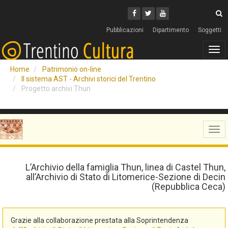
Cerca
Youtube
Facebook
Twitter
C
Pubblicazioni
Dipartimento
Soggetti
Tog
navi
Home
Patrimonio on-line
Il sistema AST - Archivi storici del Trentino
Progetto archivi Thun
Tog
navi
L’Archivio della famiglia Thun, linea di Castel Thun,
all’Archivio di Stato di Litomerice-Sezione di Decin
(Repubblica Ceca)
Grazie alla collaborazione prestata alla Soprintendenza