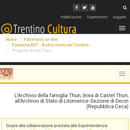
Cerca
Youtube
Facebook
Twitter
C
Pubblicazioni
Dipartimento
Soggetti
Tog
navi
Home
Patrimonio on-line
Il sistema AST - Archivi storici del Trentino
Progetto archivi Thun
Tog
navi
L’Archivio della famiglia Thun, linea di Castel Thun,
all’Archivio di Stato di Litomerice-Sezione di Decin
(Repubblica Ceca)
Grazie alla collaborazione prestata alla Soprintendenza