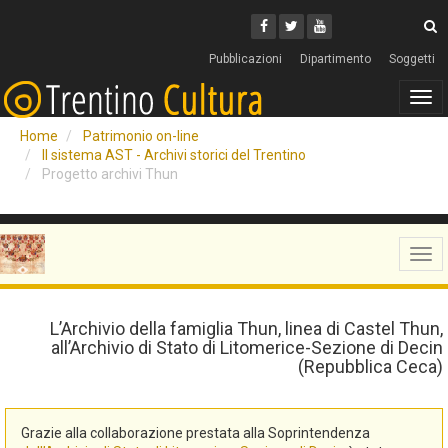
Cerca
Youtube
Facebook
Twitter
C
Pubblicazioni
Dipartimento
Soggetti
Tog
navi
Home
Patrimonio on-line
Il sistema AST - Archivi storici del Trentino
Progetto archivi Thun
Tog
navi
L’Archivio della famiglia Thun, linea di Castel Thun,
all’Archivio di Stato di Litomerice-Sezione di Decin
(Repubblica Ceca)
Grazie alla collaborazione prestata alla Soprintendenza