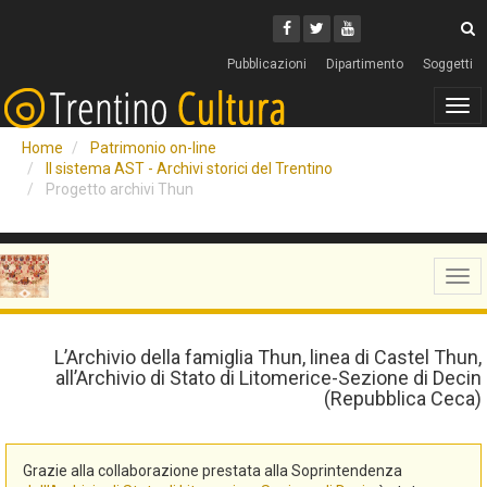
Cerca
Youtube
Facebook
Twitter
C
Pubblicazioni
Dipartimento
Soggetti
Tog
navi
Home
Patrimonio on-line
Il sistema AST - Archivi storici del Trentino
Progetto archivi Thun
Tog
navi
L’Archivio della famiglia Thun, linea di Castel Thun,
all’Archivio di Stato di Litomerice-Sezione di Decin
(Repubblica Ceca)
Grazie alla collaborazione prestata alla Soprintendenza