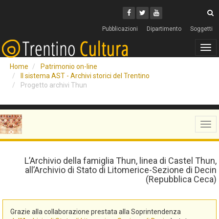
Cerca
Youtube
Facebook
Twitter
C
Pubblicazioni
Dipartimento
Soggetti
Tog
navi
Home
Patrimonio on-line
Il sistema AST - Archivi storici del Trentino
Progetto archivi Thun
Tog
navi
L’Archivio della famiglia Thun, linea di Castel Thun,
all’Archivio di Stato di Litomerice-Sezione di Decin
(Repubblica Ceca)
Grazie alla collaborazione prestata alla Soprintendenza