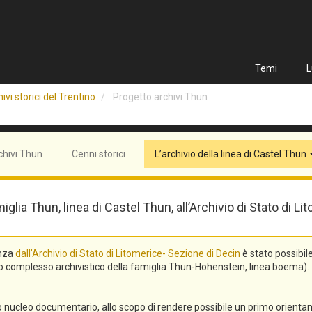
Temi
L
ivi storici del Trentino
Progetto archivi Thun
chivi Thun
Cenni storici
L’archivio della linea di Castel Thun
miglia Thun, linea di Castel Thun, all’Archivio di Stato di
enza
dall’Archivio di Stato di Litomerice- Sezione di Decin
è stato possibil
asto complesso archivistico della famiglia Thun-Hohenstein, linea boema).
ro nucleo documentario, allo scopo di rendere possibile un primo orienta