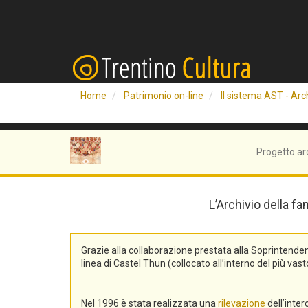
Home
Patrimonio on-line
Il sistema AST - Arch
Progetto ar
L’Archivio della fa
Grazie alla collaborazione prestata alla Soprintend
linea di Castel Thun (collocato all’interno del più v
Nel 1996 è stata realizzata una
rilevazione
dell’inte