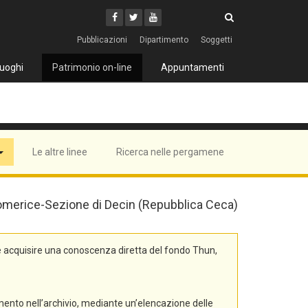
Cerca
Youtube
Facebook
Twitter
Cerca
Pubblicazioni
Dipartimento
Soggetti
uoghi
Patrimonio on-line
Appuntamenti
Le altre linee
Ricerca nelle pergamene
 Litomerice-Sezione di Decin (Repubblica Ceca)
e acquisire una conoscenza diretta del fondo Thun,
mento nell’archivio, mediante un’elencazione delle